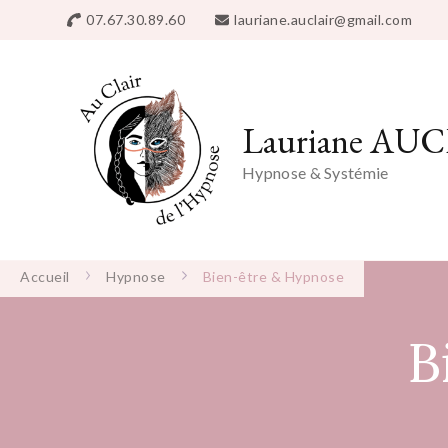
07.67.30.89.60
lauriane.auclair@gmail.com
Lauriane AU
Hypnose & Systémie
Accueil
Hypnose
Bien-être & Hypnose
B