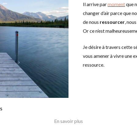
Il arrive par
moment
que n
changer d’air parce que no
de nous
ressourcer
, nou
Or ce n’est malheureuseme
Je désire à travers cette 
vous amener à vivre une ex
ressource.
En savoir plus