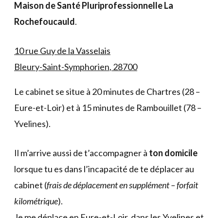
Maison de Santé Pluriprofessionnelle
La
Rochefoucauld
.
10 rue Guy de la Vasselais
Bleury-Saint-Symphorien
,
28700
Le cabinet se situe à 20 minutes de Chartres (28 –
Eure-et-Loir) et à 15 minutes de Rambouillet (78 –
Yvelines).
Il m’arrive aussi de t’accompagner à
ton domicile
lorsque tu es dans l’incapacité de te déplacer au
cabinet (
frais de déplacement en supplément – forfait
kilométrique
).
Je me déplace en Eure-et-Loir, dans les Yvelines et