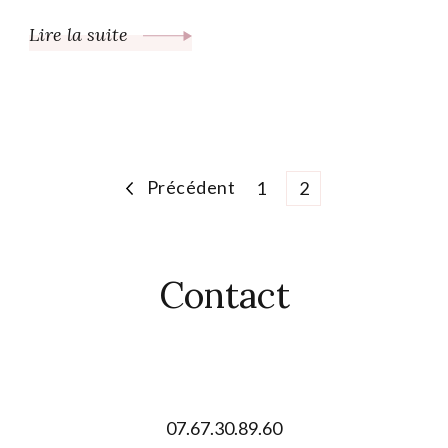
Lire la suite
Pagination
Précédent
Page
Page
1
2
des
Contact
publications
Lauriane AUCLAIR
07.67.30.89.60