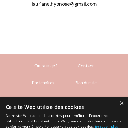
lauriane.hypnose@gmail.com
Qui suis-je ?
Contact
Partenaires
Plan du site
Mentions Légales
×
Ce site Web utilise des cookies
Notre site Web utilise des cookies pour améliorer l'expérience
© Copyright 2024 - Au Clair de l’Hypnose (Lauriane
utilisateur. En utilisant notre site Web, vous acceptez tous les cookies
conformément à notre Politique relative aux cookies.
En savoir plus